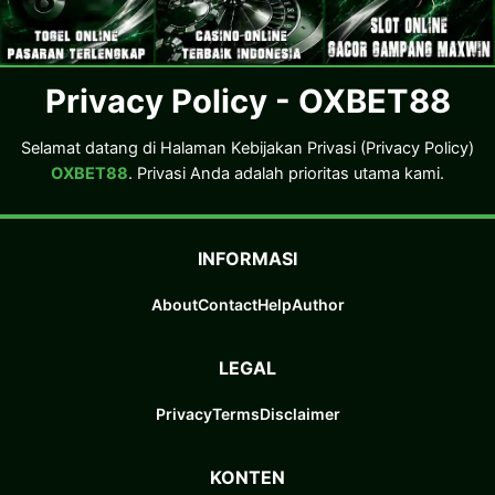
Privacy Policy - OXBET88
Selamat datang di Halaman Kebijakan Privasi (Privacy Policy)
OXBET88
. Privasi Anda adalah prioritas utama kami.
INFORMASI
About
Contact
Help
Author
LEGAL
Privacy
Terms
Disclaimer
KONTEN