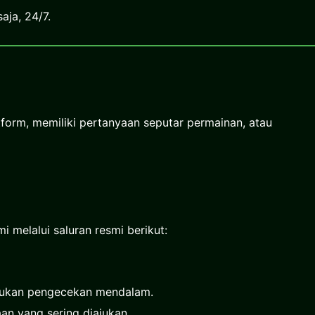
aja, 24/7.
orm, memiliki pertanyaan seputar permainan, atau
 melalui saluran resmi berikut:
rlukan pengecekan mendalam.
n yang sering diajukan.