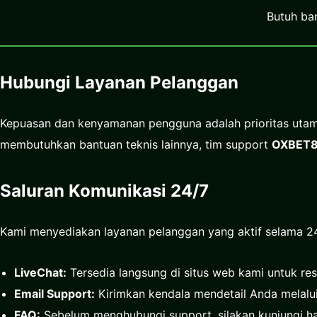
Butuh ba
Hubungi Layanan Pelanggan
Kepuasan dan kenyamanan pengguna adalah prioritas utama
membutuhkan bantuan teknis lainnya, tim support
OXBET
Saluran Komunikasi 24/7
Kami menyediakan layanan pelanggan yang aktif selama 24 
LiveChat:
Tersedia langsung di situs web kami untuk res
Email Support:
Kirimkan kendala mendetail Anda melal
FAQ:
Sebelum menghubungi support, silakan kunjungi 